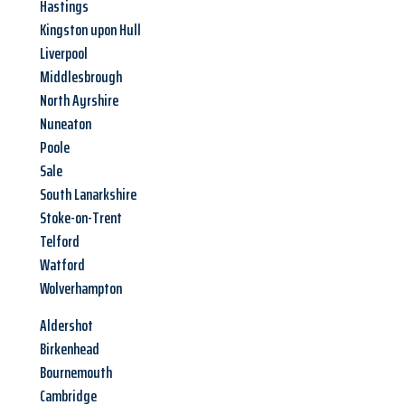
Hastings
Kingston upon Hull
Liverpool
Middlesbrough
North Ayrshire
Nuneaton
Poole
Sale
South Lanarkshire
Stoke-on-Trent
Telford
Watford
Wolverhampton
Aldershot
Birkenhead
Bournemouth
Cambridge