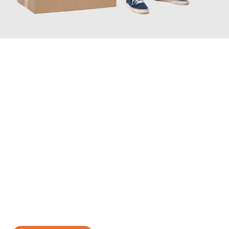
JETZT ANFRAGEN
Erleben Sie mit Umzugsmeister Klug Reutlingen, wie
einfach und
stressfrei Ihr Umzug Reutlingen Lesung
sein kann. Unser
Expertenteam steht bereit, um Ihnen einen reibungslosen
Übergang in Ihr neues Zuhause zu garantieren.
Jetzt
unverbindliches Angebot
erhalten &
100€ sparen: