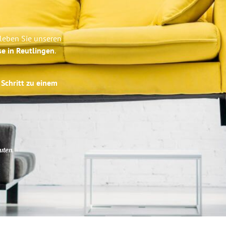
leben Sie unseren
se in Reutlingen
.
 Schritt zu einem
uten
.