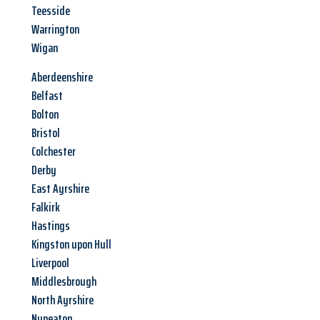
Teesside
Warrington
Wigan
Aberdeenshire
Belfast
Bolton
Bristol
Colchester
Derby
East Ayrshire
Falkirk
Hastings
Kingston upon Hull
Liverpool
Middlesbrough
North Ayrshire
Nuneaton