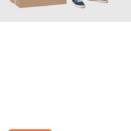
JETZT ANFRAGEN
Erleben Sie mit Umzugsmeister Klug Reutlingen, wie
einfach und
stressfrei Ihr Umzug Reutlingen Cardiff
sein kann. Unser
Expertenteam steht bereit, um Ihnen einen reibungslosen
Übergang in Ihr neues Zuhause zu garantieren.
Jetzt
unverbindliches Angebot
erhalten &
100€ sparen: