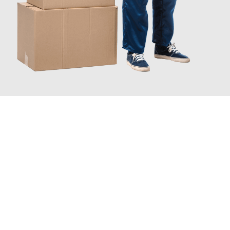
JETZT ANFRAGEN
Erleben Sie mit Umzugsmeister Klug Reutlingen, wie
einfach und
stressfrei Ihr Umzug Reutlingen Mansfield
sein kann. Unser
Expertenteam steht bereit, um Ihnen einen reibungslosen
Übergang in Ihr neues Zuhause zu garantieren.