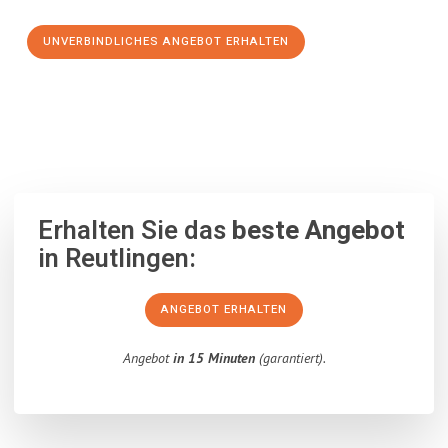
UNVERBINDLICHES ANGEBOT ERHALTEN
100% unverbindlich
– Garantiert eine Antwort
innerhalb von 15
Minuten
.
Erhalten Sie das
beste Angebot
in Reutlingen:
ANGEBOT ERHALTEN
Angebot
in 15 Minuten
(garantiert).