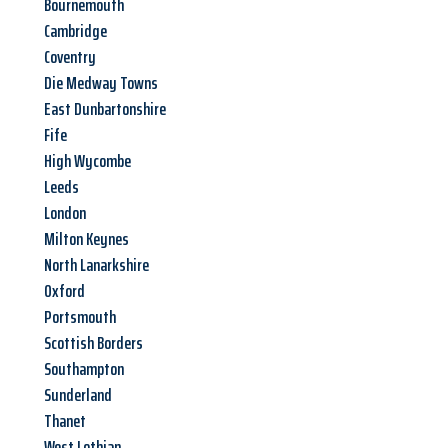
Bournemouth
Cambridge
Coventry
Die Medway Towns
East Dunbartonshire
Fife
High Wycombe
Leeds
London
Milton Keynes
North Lanarkshire
Oxford
Portsmouth
Scottish Borders
Southampton
Sunderland
Thanet
West Lothian