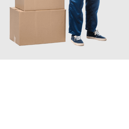
JETZT ANFRAGEN
Erleben Sie mit Umzugsmeister Klug Reutlingen, wie
einfach und
stressfrei Ihr Umzug Reutlingen Birmingham
sein kann. Unser
Expertenteam steht bereit, um Ihnen einen reibungslosen