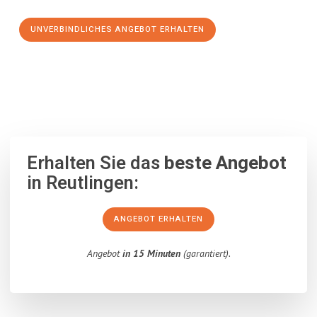
UNVERBINDLICHES ANGEBOT ERHALTEN
100% unverbindlich
– Garantiert eine Antwort
innerhalb von 15
Minuten
.
Erhalten Sie das
beste Angebot
in Reutlingen:
ANGEBOT ERHALTEN
Angebot
in 15 Minuten
(garantiert).