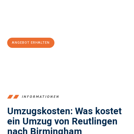
Übergang in Ihr neues Zuhause zu garantieren.
Jetzt
unverbindliches Angebot
erhalten &
100€ sparen:
ANGEBOT ERHALTEN
+4915792653383
INFORMATIONEN
Umzugskosten: Was kostet
ein Umzug von Reutlingen
nach Birmingham