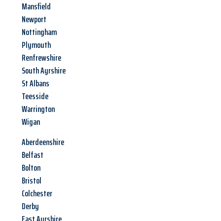
Mansfield
Newport
Nottingham
Plymouth
Renfrewshire
South Ayrshire
St Albans
Teesside
Warrington
Wigan
Aberdeenshire
Belfast
Bolton
Bristol
Colchester
Derby
East Ayrshire