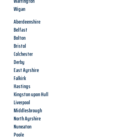
Warrington
Wigan
Aberdeenshire
Belfast
Bolton
Bristol
Colchester
Derby
East Ayrshire
Falkirk
Hastings
Kingston upon Hull
Liverpool
Middlesbrough
North Ayrshire
Nuneaton
Poole