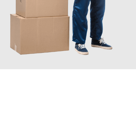
JETZT ANFRAGEN
Erleben Sie mit Umzugsmeister Klug Reutlingen, wie
einfach und
stressfrei Ihr Umzug Reutlingen West Midlands
sein kann.