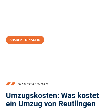
Unser Expertenteam steht bereit, um Ihnen einen reibungslosen
Übergang in Ihr neues Zuhause zu garantieren.
Jetzt
unverbindliches Angebot
erhalten &
100€ sparen:
ANGEBOT ERHALTEN
+4915792653383
INFORMATIONEN
Umzugskosten: Was kostet
ein Umzug von Reutlingen