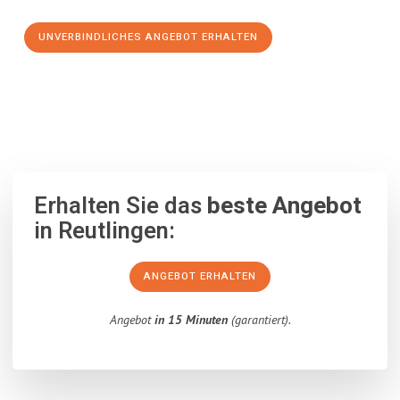
UNVERBINDLICHES ANGEBOT ERHALTEN
100% unverbindlich
– Garantiert eine Antwort
innerhalb von 15
Minuten
.
Erhalten Sie das
beste Angebot
in Reutlingen:
ANGEBOT ERHALTEN
Angebot
in 15 Minuten
(garantiert).