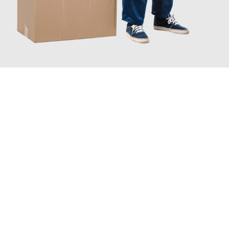
JETZT ANFRAGEN
Erleben Sie mit Umzugsmeister Klug Reutlingen, wie
einfach und
stressfrei Ihr Umzug Reutlingen Watford
sein kann. Unser
Expertenteam steht bereit, um Ihnen einen reibungslosen
Übergang in Ihr neues Zuhause zu garantieren.