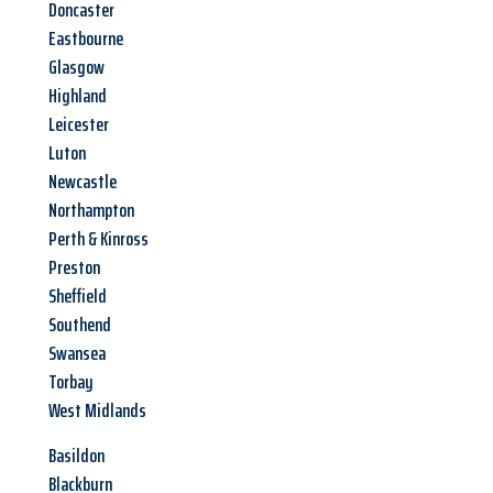
Doncaster
Eastbourne
Glasgow
Highland
Leicester
Luton
Newcastle
Northampton
Perth & Kinross
Preston
Sheffield
Southend
Swansea
Torbay
West Midlands
Basildon
Blackburn