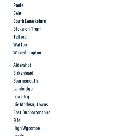
Poole
Sale
South Lanarkshire
Stoke-on-Trent
Telford
Watford
Wolverhampton
Aldershot
Birkenhead
Bournemouth
Cambridge
Coventry
Die Medway Towns
East Dunbartonshire
Fife
High Wycombe