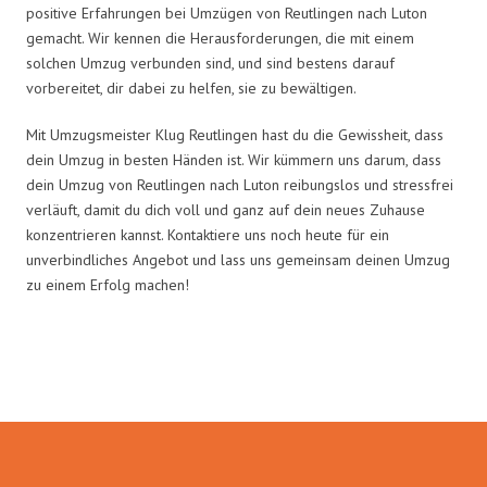
positive Erfahrungen bei Umzügen von Reutlingen nach Luton
gemacht. Wir kennen die Herausforderungen, die mit einem
solchen Umzug verbunden sind, und sind bestens darauf
vorbereitet, dir dabei zu helfen, sie zu bewältigen.
Mit Umzugsmeister Klug Reutlingen hast du die Gewissheit, dass
dein Umzug in besten Händen ist. Wir kümmern uns darum, dass
dein Umzug von Reutlingen nach Luton reibungslos und stressfrei
verläuft, damit du dich voll und ganz auf dein neues Zuhause
konzentrieren kannst. Kontaktiere uns noch heute für ein
unverbindliches Angebot und lass uns gemeinsam deinen Umzug
zu einem Erfolg machen!
Umzugsmeister Klug in Zahlen: