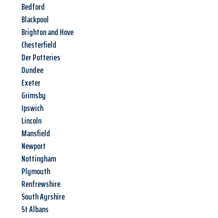
Bedford
Blackpool
Brighton and Hove
Chesterfield
Der Potteries
Dundee
Exeter
Grimsby
Ipswich
Lincoln
Mansfield
Newport
Nottingham
Plymouth
Renfrewshire
South Ayrshire
St Albans