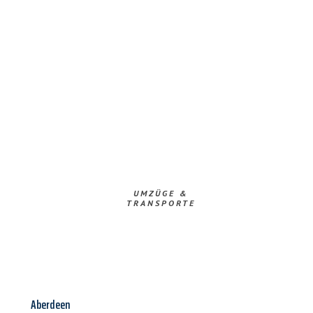
UMZÜGE &
TRANSPORTE
Aberdeen