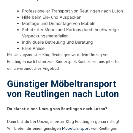
Professioneller Transport von Reutlingen nach Luton
Hilfe beim Ein- und Auspacken
Montage und Demontage von Möbeln
Schutz der Möbel und Kartons durch hochwertige
Verpackungsmaterialien
Individuelle Betreuung und Beratung
Faire Preise
Mit Umzugsmeister Klug Reutlingen wird dein Umzug von
Reutlingen nach Luton zum Kinderspiel. Kontaktiere uns jetzt für
ein unverbindliches Angebot!
Günstiger Möbeltransport
von Reutlingen nach Luton
Du planst einen Umzug von Reutlingen nach Luton?
Dann bist du bei Umzugsmeister Klug Reutlingen genau richtig!
Wir bieten dir einen günstigen
Möbeltransport
von Reutlingen