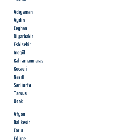
Adiyaman
Aydin
Ceyhan
Diyarbakir
Eskisehir
Inegöl
Kahramanmaras
Kocaeli
Nazilli
Sanliurfa
Tarsus
Usak
Afyon
Balikesir
Corlu
Edirne