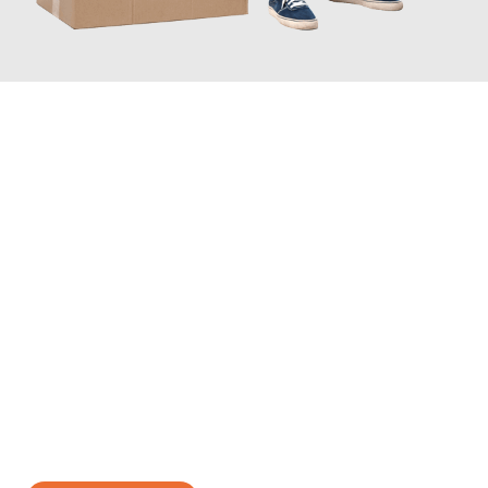
JETZT ANFRAGEN
Erleben Sie mit Umzugsmeister Klug Reutlingen, wie
einfach und
stressfrei Ihr Umzug Reutlingen Nazilli
sein kann. Unser
Expertenteam steht bereit, um Ihnen einen reibungslosen
Übergang in Ihr neues Zuhause zu garantieren.
Jetzt
unverbindliches Angebot
erhalten &
100€ sparen: