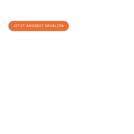
Reutlingen
zum Best-Preis! Nutzen Sie die Gelegenheit für
einen
stressfreien Umzug
mit maximalem Komfort:
JETZT ANGEBOT ERHALTEN