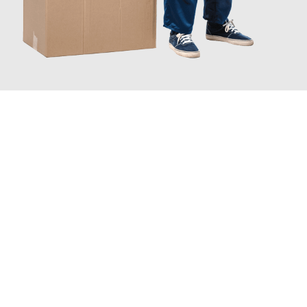
JETZT ANFRAGEN
Erleben Sie mit Umzugsmeister Klug Reutlingen, wie
einfach und
stressfrei Ihr Umzug Reutlingen Erzurum
sein kann. Unser
Expertenteam steht bereit, um Ihnen einen reibungslosen
Übergang in Ihr neues Zuhause zu garantieren.