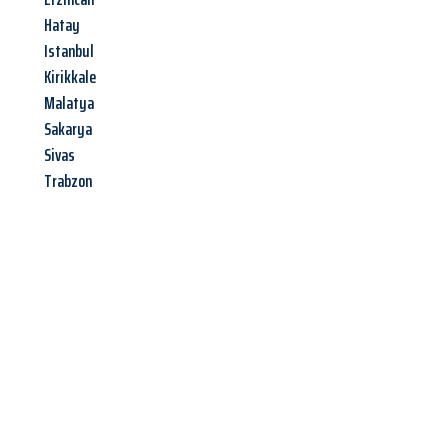
Hatay
Istanbul
Kirikkale
Malatya
Sakarya
Sivas
Trabzon
Jetzt anfragen &
Angebot
mit Best-Preis
erhalten!
Schicken Sie uns jetzt Ihre unverbindliche Anfrage und sichern
Sie sich Ihr
individuelles Umzugsangebot für Ihr Anliegen in