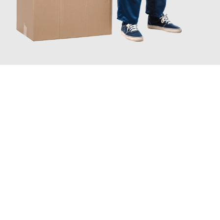
JETZT ANFRAGEN
Erleben Sie mit Umzugsmeister Klug Reutlingen, wie
einfach und
stressfrei Ihr Umzug Reutlingen Erzincan
sein kann. Unser
Expertenteam steht bereit, um Ihnen einen reibungslosen
Übergang in Ihr neues Zuhause zu garantieren.