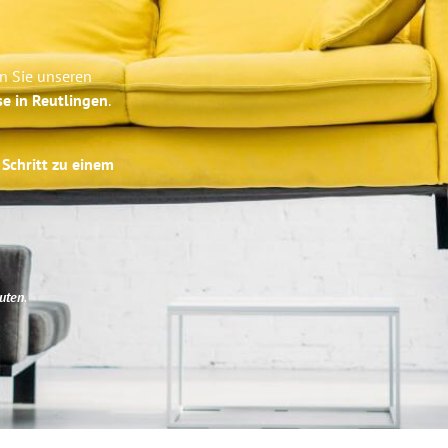
n Sie unseren
se in Reutlingen
.
 Schritt zu einem
uten
.