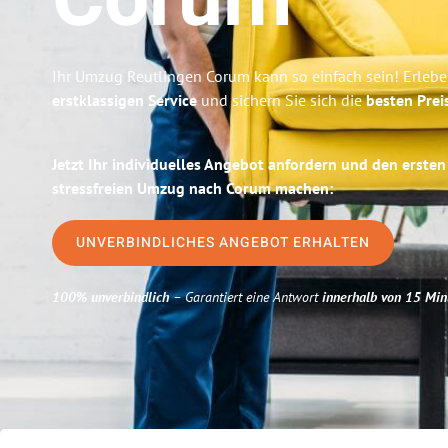
Corum
Ihr Umzug Reutlingen Corum kann so einfach sein! Erlebe
erstklassigen Service
und sichern Sie sich die
besten Prei
Jetzt Ihr individuelles Angebot anfordern und den ersten
stressfreien Umzug nach Corum machen:
UNVERBINDLICHES ANGEBOT ERHALTEN
100% unverbindlich
– Garantiert eine Antwort
innerhalb von 15 Min