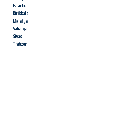
Istanbul
Kirikkale
Malatya
Sakarya
Sivas
Trabzon
Jetzt anfragen &
Angebot
mit Best-Preis
erhalten!
Schicken Sie uns jetzt Ihre unverbindliche Anfrage und sichern
Sie sich Ihr
individuelles Umzugsangebot für Ihr Anliegen in
Reutlingen
zum Best-Preis! Nutzen Sie die Gelegenheit für