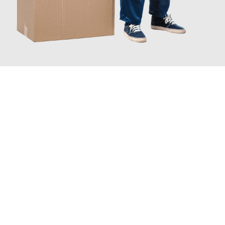
JETZT ANFRAGEN
Erleben Sie mit Umzugsmeister Klug Reutlingen, wie
einfach und
stressfrei Ihr Umzug Reutlingen Malatya
sein kann. Unser
Expertenteam steht bereit, um Ihnen einen reibungslosen
Übergang in Ihr neues Zuhause zu garantieren.