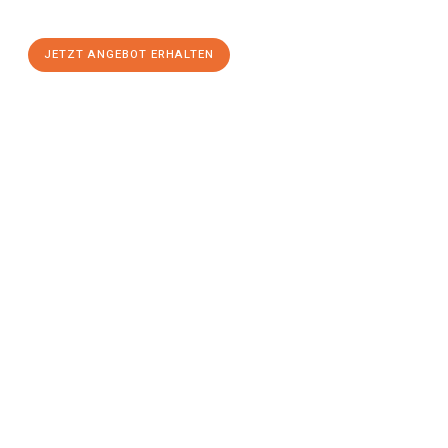
einen
stressfreien Umzug
mit maximalem Komfort:
JETZT ANGEBOT ERHALTEN