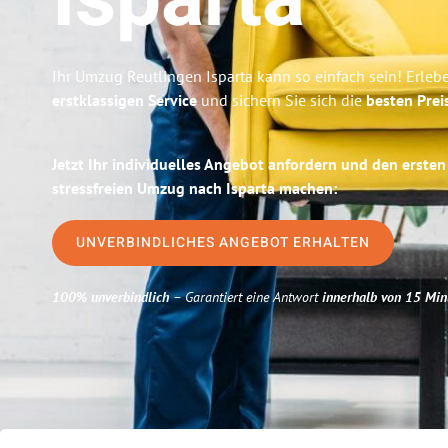
Isparta
Ihr Umzug Reutlingen Isparta kann so einfach sein! Erleb
erstklassigen Service
und sichern Sie sich die
besten Prei
Jetzt Ihr individuelles Angebot anfordern und den ersten
stressfreien Umzug nach Isparta machen:
UNVERBINDLICHES ANGEBOT ERHALTEN
100% unverbindlich
– Garantiert eine Antwort
innerhalb von 15 Min