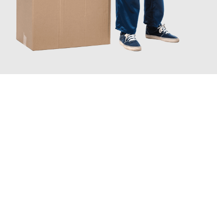
JETZT ANFRAGEN
Erleben Sie mit Umzugsmeister Klug Reutlingen, wie
einfach und
stressfrei Ihr Umzug Reutlingen Karaman
sein kann. Unser
Expertenteam steht bereit, um Ihnen einen reibungslosen
Übergang in Ihr neues Zuhause zu garantieren.