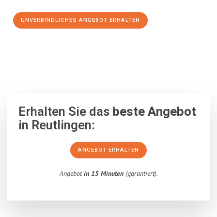
UNVERBINDLICHES ANGEBOT ERHALTEN
100% unverbindlich
– Garantiert eine Antwort
innerhalb von 15
Minuten
.
Erhalten Sie das
beste Angebot
in Reutlingen:
ANGEBOT ERHALTEN
Angebot
in 15 Minuten
(garantiert).