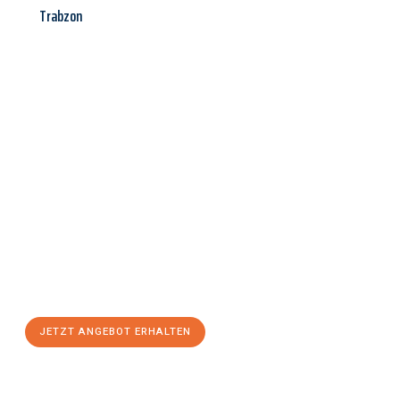
Trabzon
Jetzt anfragen &
Angebot
mit Best-Preis
erhalten!
Schicken Sie uns jetzt Ihre unverbindliche Anfrage und sichern
Sie sich Ihr
individuelles Umzugsangebot für Ihr Anliegen in
Reutlingen
zum Best-Preis! Nutzen Sie die Gelegenheit für
einen
stressfreien Umzug
mit maximalem Komfort:
JETZT ANGEBOT ERHALTEN