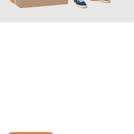
JETZT ANFRAGEN
Erleben Sie mit Umzugsmeister Klug Reutlingen, wie
einfach und
stressfrei Ihr Umzug Reutlingen Zagreb
sein kann. Unser
Expertenteam steht bereit, um Ihnen einen reibungslosen
Übergang in Ihr neues Zuhause zu garantieren.
Jetzt
unverbindliches Angebot
erhalten &
100€ sparen: