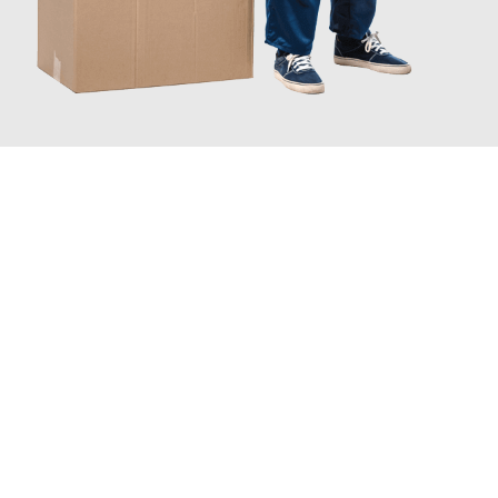
JETZT ANFRAGEN
Erleben Sie mit Umzugsmeister Klug Reutlingen, wie
einfach und
stressfrei Ihr Umzug Reutlingen Prijedor
sein kann. Unser
Expertenteam steht bereit, um Ihnen einen reibungslosen
Übergang in Ihr neues Zuhause zu garantieren.