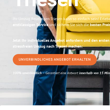
Triesen
Ihr Umzug Reutlingen Triesen kann so einfach sein! Erleb
erstklassigen Service
und sichern Sie sich die
besten Prei
Jetzt Ihr individuelles Angebot anfordern und den ersten
stressfreien Umzug nach Triesen machen:
UNVERBINDLICHES ANGEBOT ERHALTEN
100% unverbindlich
– Garantiert eine Antwort
innerhalb von 15 Min