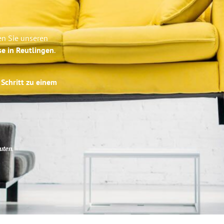
en Sie unseren
se in Reutlingen
.
 Schritt zu einem
uten
.