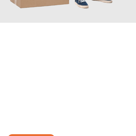
JETZT ANFRAGEN
Erleben Sie mit Umzugsmeister Klug Reutlingen, wie
einfach und
stressfrei Ihr Umzug Reutlingen Porto
sein kann. Unser
Expertenteam steht bereit, um Ihnen einen reibungslosen
Übergang in Ihr neues Zuhause zu garantieren.
Jetzt
unverbindliches Angebot
erhalten &
100€ sparen: