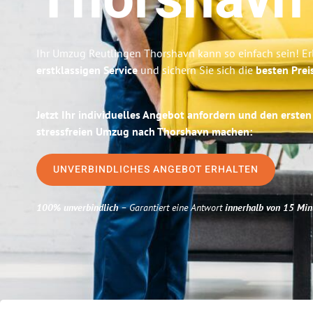
Thorshavn
Ihr Umzug Reutlingen Thorshavn kann so einfach sein! Er
erstklassigen Service
und sichern Sie sich die
besten Prei
Jetzt Ihr individuelles Angebot anfordern und den ersten
stressfreien Umzug nach Thorshavn machen:
UNVERBINDLICHES ANGEBOT ERHALTEN
100% unverbindlich
– Garantiert eine Antwort
innerhalb von 15 Min