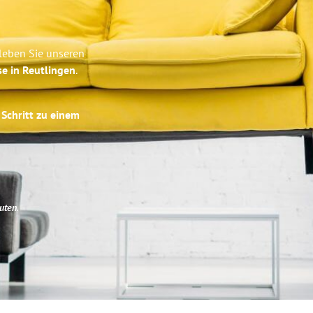
leben Sie unseren
se in Reutlingen
.
 Schritt zu einem
uten
.