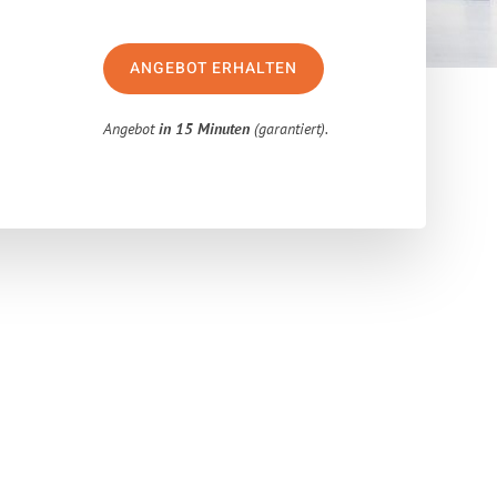
ANGEBOT ERHALTEN
Angebot
in 15 Minuten
(garantiert).