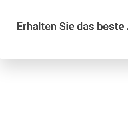
Erhalten Sie das
beste