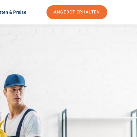
sten & Preise
ANGEBOT ERHALTEN