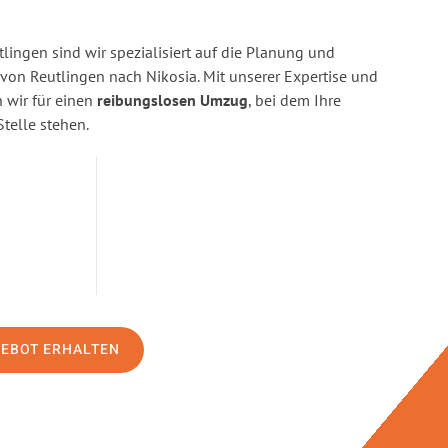
ingen sind wir spezialisiert auf die Planung und
n Reutlingen nach Nikosia. Mit unserer Expertise und
wir für einen
reibungslosen Umzug
, bei dem Ihre
Stelle stehen.
GEBOT ERHALTEN