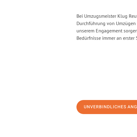
Bei Umzugsmeister Klug Reutl
Durchführung von Umzügen vo
unserem Engagement sorgen 
Bedürfnisse immer an erster 
UNVERBINDLICHES AN