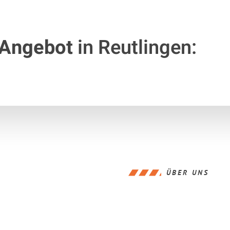
 Angebot
in Reutlingen:
ÜBER UNS