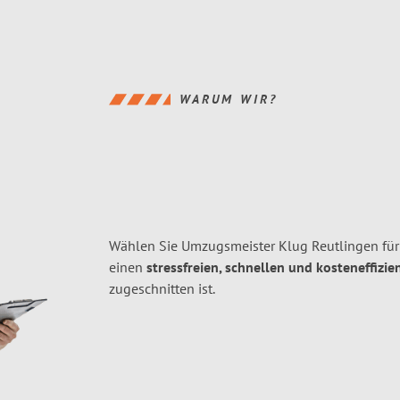
WARUM WIR?
Wählen Sie Umzugsmeister Klug Reutlingen für
einen
stressfreien, schnellen und kosteneffizie
zugeschnitten ist.