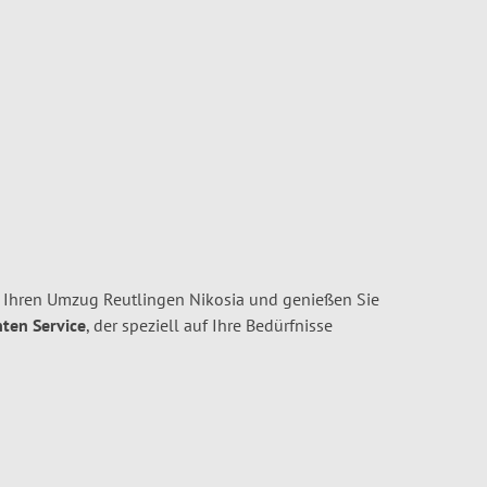
 Ihren Umzug Reutlingen Nikosia und genießen Sie
nten Service
, der speziell auf Ihre Bedürfnisse