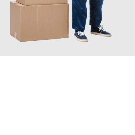
JETZT ANFRAGEN
Erleben Sie mit Umzugsmeister Klug Reutlingen, wie
einfach und
stressfrei Ihr Umzug Reutlingen Tarragona
sein kann. Unser
Expertenteam steht bereit, um Ihnen einen reibungslosen
Übergang in Ihr neues Zuhause zu garantieren.