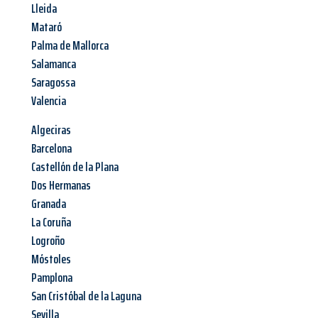
Lleida
Mataró
Palma de Mallorca
Salamanca
Saragossa
Valencia
Algeciras
Barcelona
Castellón de la Plana
Dos Hermanas
Granada
La Coruña
Logroño
Móstoles
Pamplona
San Cristóbal de la Laguna
Sevilla