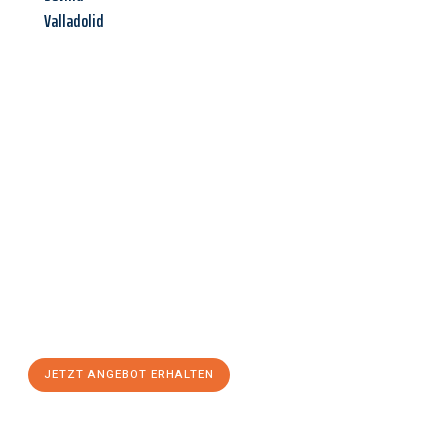
Valladolid
Jetzt anfragen &
Angebot
mit Best-Preis
erhalten!
Schicken Sie uns jetzt Ihre unverbindliche Anfrage und sichern
Sie sich Ihr
individuelles Umzugsangebot für Ihr Anliegen in
Reutlingen
zum Best-Preis! Nutzen Sie die Gelegenheit für
einen
stressfreien Umzug
mit maximalem Komfort:
JETZT ANGEBOT ERHALTEN