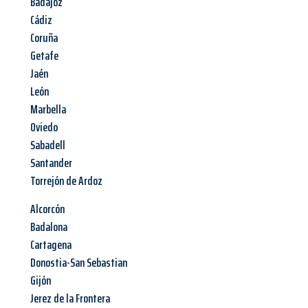
Badajoz
Cádiz
Coruña
Getafe
Jaén
León
Marbella
Oviedo
Sabadell
Santander
Torrejón de Ardoz
Alcorcón
Badalona
Cartagena
Donostia-San Sebastian
Gijón
Jerez de la Frontera