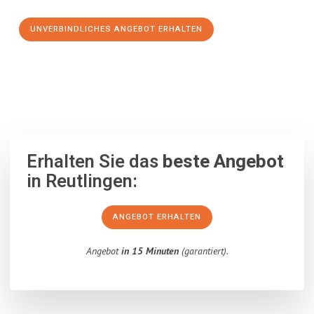
UNVERBINDLICHES ANGEBOT ERHALTEN
100% unverbindlich
– Garantiert eine Antwort
innerhalb von 15
Minuten
.
Erhalten Sie das
beste Angebot
in Reutlingen:
ANGEBOT ERHALTEN
Angebot
in 15 Minuten
(garantiert).