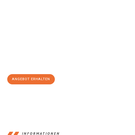
Erleben Sie mit Umzugsmeister Klug Reutlingen, wie
einfach und
stressfrei Ihr Umzug Reutlingen Donostia-San Sebastian
sein
kann. Unser Expertenteam steht bereit, um Ihnen einen
reibungslosen Übergang in Ihr neues Zuhause zu garantieren.
Jetzt
unverbindliches Angebot
erhalten &
100€ sparen:
ANGEBOT ERHALTEN
+4915792653383
INFORMATIONEN