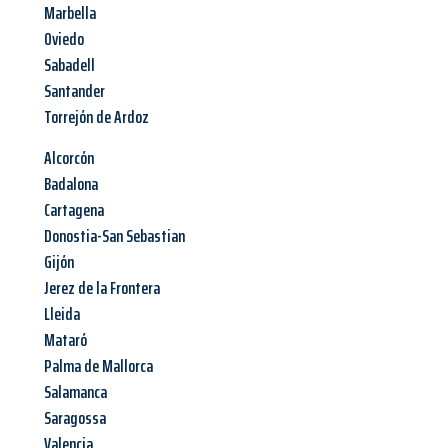
Marbella
Oviedo
Sabadell
Santander
Torrejón de Ardoz
Alcorcón
Badalona
Cartagena
Donostia-San Sebastian
Gijón
Jerez de la Frontera
Lleida
Mataró
Palma de Mallorca
Salamanca
Saragossa
Valencia