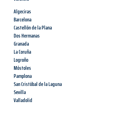
Algeciras
Barcelona
Castellón de la Plana
Dos Hermanas
Granada
La Coruña
Logroño
Móstoles
Pamplona
San Cristóbal de la Laguna
Sevilla
Valladolid