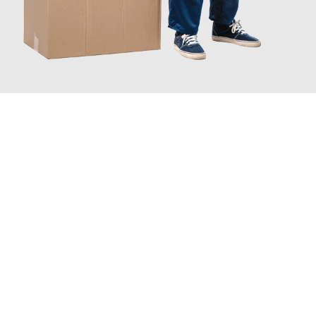
JETZT ANFRAGEN
Erleben Sie mit Umzugsmeister Klug Reutlingen, wie
einfach und
stressfrei Ihr Umzug Reutlingen Ourense
sein kann. Unser
Expertenteam steht bereit, um Ihnen einen reibungslosen
Übergang in Ihr neues Zuhause zu garantieren.