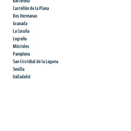
Barcelona
Castellón de la Plana
Dos Hermanas
Granada
La Coruña
Logroño
Móstoles
Pamplona
San Cristóbal de la Laguna
Sevilla
Valladolid
Jetzt anfragen &
Angebot