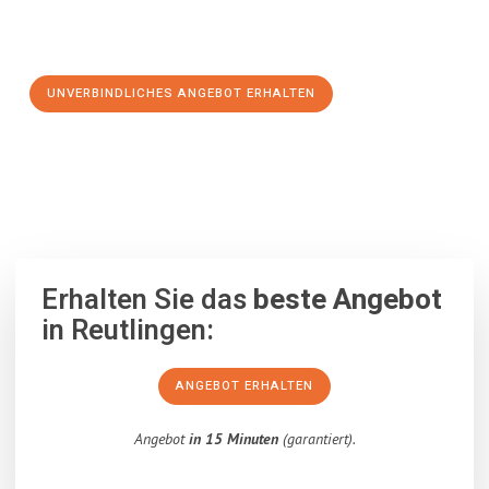
Schritt zu einem stressfreien Umzug nach Santa Coloma de
Gramanet machen:
UNVERBINDLICHES ANGEBOT ERHALTEN
100% unverbindlich
– Garantiert eine Antwort
innerhalb von 15
Minuten
.
Erhalten Sie das
beste Angebot
in Reutlingen:
ANGEBOT ERHALTEN
Angebot
in 15 Minuten
(garantiert).