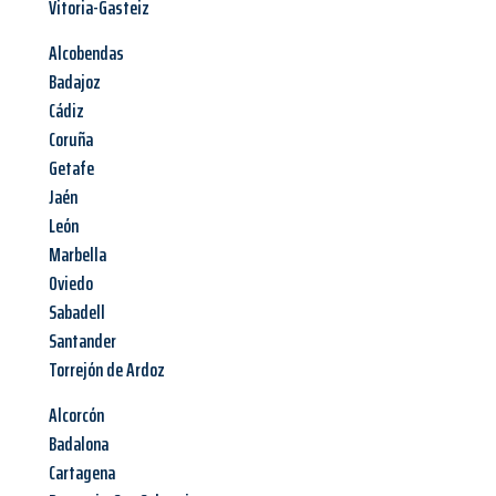
Vitoria-Gasteiz
Alcobendas
Badajoz
Cádiz
Coruña
Getafe
Jaén
León
Marbella
Oviedo
Sabadell
Santander
Torrejón de Ardoz
Alcorcón
Badalona
Cartagena