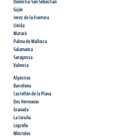
Donostia-San Sebastian
Gijón
Jerez de la Frontera
Lleida
Mataró
Palma de Mallorca
Salamanca
Saragossa
Valencia
Algeciras
Barcelona
Castellón de la Plana
Dos Hermanas
Granada
La Coruña
Logroño
Móstoles