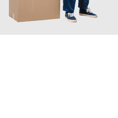
JETZT ANFRAGEN
Erleben Sie mit Umzugsmeister Klug Reutlingen, wie
einfach und
stressfrei Ihr Umzug Reutlingen Córdoba
sein kann. Unser
Expertenteam steht bereit, um Ihnen einen reibungslosen
Übergang in Ihr neues Zuhause zu garantieren.