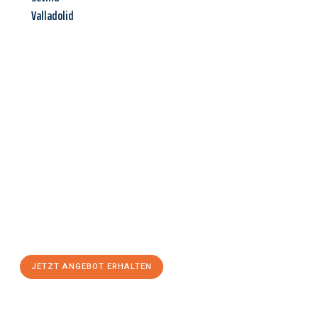
Valladolid
Jetzt anfragen &
Angebot
mit Best-Preis
erhalten!
Schicken Sie uns jetzt Ihre unverbindliche Anfrage und sichern
Sie sich Ihr
individuelles Umzugsangebot für Ihr Anliegen in
Reutlingen
zum Best-Preis! Nutzen Sie die Gelegenheit für
einen
stressfreien Umzug
mit maximalem Komfort:
JETZT ANGEBOT ERHALTEN