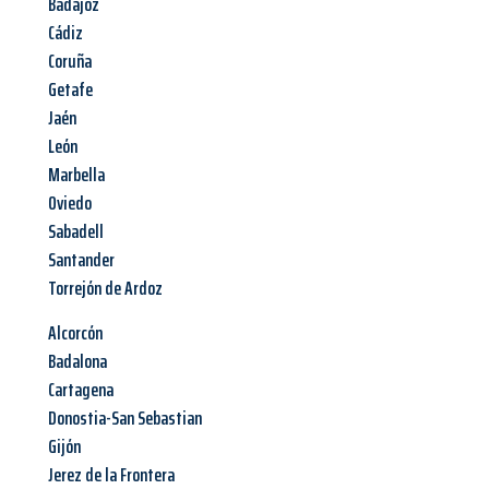
Badajoz
Cádiz
Coruña
Getafe
Jaén
León
Marbella
Oviedo
Sabadell
Santander
Torrejón de Ardoz
Alcorcón
Badalona
Cartagena
Donostia-San Sebastian
Gijón
Jerez de la Frontera