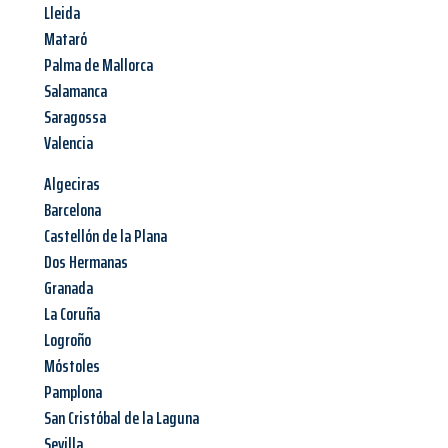
Lleida
Mataró
Palma de Mallorca
Salamanca
Saragossa
Valencia
Algeciras
Barcelona
Castellón de la Plana
Dos Hermanas
Granada
La Coruña
Logroño
Móstoles
Pamplona
San Cristóbal de la Laguna
Sevilla