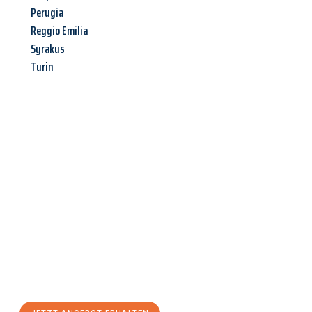
Perugia
Reggio Emilia
Syrakus
Turin
Jetzt anfragen &
Angebot
mit Best-Preis
erhalten!
Schicken Sie uns jetzt Ihre unverbindliche Anfrage und sichern
Sie sich Ihr
individuelles Umzugsangebot für Ihr Anliegen in
Reutlingen
zum Best-Preis! Nutzen Sie die Gelegenheit für
einen
stressfreien Umzug
mit maximalem Komfort: