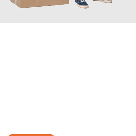
JETZT ANFRAGEN
Erleben Sie mit Umzugsmeister Klug Reutlingen, wie
einfach und
stressfrei Ihr Umzug Reutlingen Terni
sein kann. Unser
Expertenteam steht bereit, um Ihnen einen reibungslosen
Übergang in Ihr neues Zuhause zu garantieren.
Jetzt
unverbindliches Angebot
erhalten &
100€ sparen: