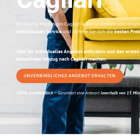
Cagliari
Ihr Umzug Reutlingen Cagliari kann so einfach sein! Erle
erstklassigen Service
und sichern Sie sich die
besten Prei
Jetzt Ihr individuelles Angebot anfordern und den ersten
stressfreien Umzug nach Cagliari machen:
UNVERBINDLICHES ANGEBOT ERHALTEN
100% unverbindlich
– Garantiert eine Antwort
innerhalb von 15 Min