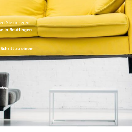
ben Sie unseren
se in Reutlingen
.
 Schritt zu einem
uten
.