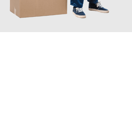
JETZT ANFRAGEN
Erleben Sie mit Umzugsmeister Klug Reutlingen, wie
einfach und
stressfrei Ihr Umzug Reutlingen Ancona
sein kann. Unser
Expertenteam steht bereit, um Ihnen einen reibungslosen
Übergang in Ihr neues Zuhause zu garantieren.
Jetzt
unverbindliches Angebot
erhalten &
100€ sparen: