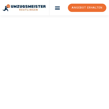
ANGEBOT ERHALTEN
Umzugsunternehmen Reutlingen
Umzugsservice Reutlingen
UMZUGSMEISTER
KLUG
Umzug Reutlingen
Ancona
Ihr Umzug Reutlingen Ancona kann so einfach sein! Erleben Sie
unseren
erstklassigen Service
und sichern Sie sich die
besten
Preise in Reutlingen
.
Jetzt Ihr individuelles Angebot anfordern und den ersten
Schritt zu einem stressfreien Umzug nach Ancona machen: