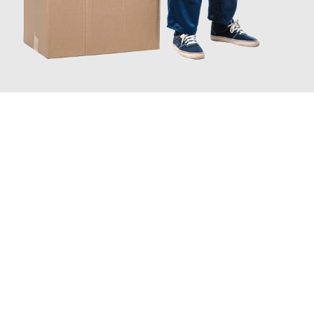
JETZT ANFRAGEN
Erleben Sie mit Umzugsmeister Klug Reutlingen, wie
einfach und
stressfrei Ihr Umzug Reutlingen Ravenna
sein kann. Unser
Expertenteam steht bereit, um Ihnen einen reibungslosen
Übergang in Ihr neues Zuhause zu garantieren.