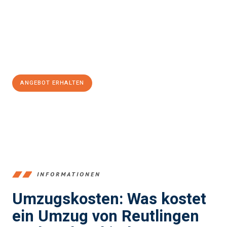
Unser Expertenteam steht bereit, um Ihnen einen reibungslosen
Übergang in Ihr neues Zuhause zu garantieren.
Jetzt
unverbindliches Angebot
erhalten &
100€ sparen:
ANGEBOT ERHALTEN
+4915792653383
INFORMATIONEN
Umzugskosten: Was kostet
ein Umzug von Reutlingen