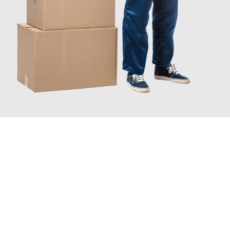
JETZT ANFRAGEN
Erleben Sie mit Umzugsmeister Klug Reutlingen, wie
einfach und
stressfrei Ihr Umzug Reutlingen Gelsenkirchen
sein kann.