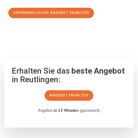
UNVERBINDLICHES ANGEBOT ERHALTEN
100% unverbindlich
– Garantiert eine Antwort
innerhalb von 15
Minuten
.
Erhalten Sie das
beste Angebot
in Reutlingen:
ANGEBOT ERHALTEN
Angebot
in 15 Minuten
(garantiert).