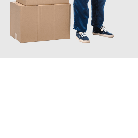
JETZT ANFRAGEN
Erleben Sie mit Umzugsmeister Klug Reutlingen, wie
einfach und
stressfrei Ihr Umzug Reutlingen Düsseldorf
sein kann. Unser
Expertenteam steht bereit, um Ihnen einen reibungslosen
Übergang in Ihr neues Zuhause zu garantieren.