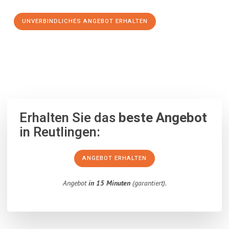
UNVERBINDLICHES ANGEBOT ERHALTEN
100% unverbindlich
– Garantiert eine Antwort
innerhalb von 15
Minuten
.
Erhalten Sie das
beste Angebot
in Reutlingen:
ANGEBOT ERHALTEN
Angebot
in 15 Minuten
(garantiert).