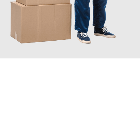
JETZT ANFRAGEN
Erleben Sie mit Umzugsmeister Klug Reutlingen, wie
einfach und
stressfrei Ihr Umzug Reutlingen Augsburg
sein kann. Unser
Expertenteam steht bereit, um Ihnen einen reibungslosen
Übergang in Ihr neues Zuhause zu garantieren.