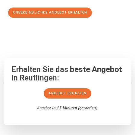
UNVERBINDLICHES ANGEBOT ERHALTEN
100% unverbindlich
– Garantiert eine Antwort
innerhalb von 15
Minuten
.
Erhalten Sie das
beste Angebot
in Reutlingen:
ANGEBOT ERHALTEN
Angebot
in 15 Minuten
(garantiert).