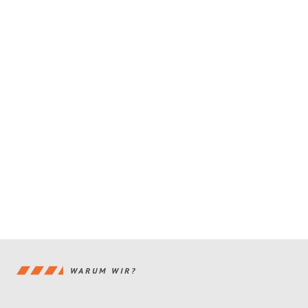
WARUM WIR?