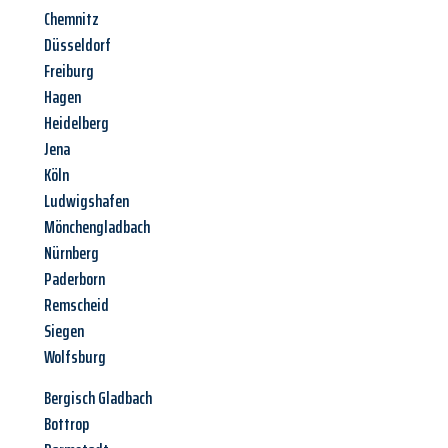
Chemnitz
Düsseldorf
Freiburg
Hagen
Heidelberg
Jena
Köln
Ludwigshafen
Mönchengladbach
Nürnberg
Paderborn
Remscheid
Siegen
Wolfsburg
Bergisch Gladbach
Bottrop