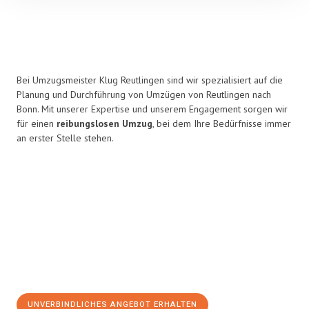
Bei Umzugsmeister Klug Reutlingen sind wir spezialisiert auf die
Planung und Durchführung von Umzügen von Reutlingen nach
Bonn. Mit unserer Expertise und unserem Engagement sorgen wir
für einen
reibungslosen Umzug
, bei dem Ihre Bedürfnisse immer
an erster Stelle stehen.
UNVERBINDLICHES ANGEBOT ERHALTEN