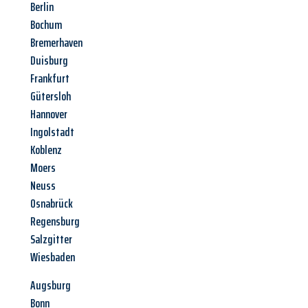
Berlin
Bochum
Bremerhaven
Duisburg
Frankfurt
Gütersloh
Hannover
Ingolstadt
Koblenz
Moers
Neuss
Osnabrück
Regensburg
Salzgitter
Wiesbaden
Augsburg
Bonn