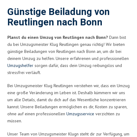
Günstige Beiladung von
Reutlingen nach Bonn
Planst du einen Umzug von Reutlingen nach Bonn?
Dann bist
du bei Umzugsmeister Klug Reutlingen genau richtig! Wir bieten
günstige Beiladungen von Reutlingen nach Bonn an, um dir bei
deinem Umzug zu helfen. Unsere erfahrenen und professionellen
Umzugshelfer
sorgen dafür, dass dein Umzug reibungslos und
stressfrei verläuft.
Bei Umzugsmeister Klug Reutlingen verstehen wir, dass ein Umzug
eine große Veränderung im Leben ist. Deshalb kümmern wir uns
um alle Details, damit du dich auf das Wesentliche konzentrieren
kannst. Unsere Beiladungen ermöglichen es dir, Kosten zu sparen,
ohne auf einen professionellen
Umzugsservice
verzichten zu
müssen.
Unser Team von Umzugsmeister Klugn steht dir zur Verfügung, um