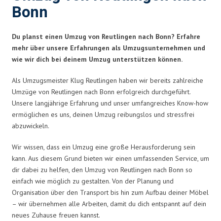
Bonn
Du planst einen Umzug von Reutlingen nach Bonn? Erfahre
mehr über unsere Erfahrungen als Umzugsunternehmen und
wie wir dich bei deinem Umzug unterstützen können.
Als Umzugsmeister Klug Reutlingen haben wir bereits zahlreiche
Umzüge von Reutlingen nach Bonn erfolgreich durchgeführt.
Unsere langjährige Erfahrung und unser umfangreiches Know-how
ermöglichen es uns, deinen Umzug reibungslos und stressfrei
abzuwickeln.
Wir wissen, dass ein Umzug eine große Herausforderung sein
kann. Aus diesem Grund bieten wir einen umfassenden Service, um
dir dabei zu helfen, den Umzug von Reutlingen nach Bonn so
einfach wie möglich zu gestalten. Von der Planung und
Organisation über den Transport bis hin zum Aufbau deiner Möbel
– wir übernehmen alle Arbeiten, damit du dich entspannt auf dein
neues Zuhause freuen kannst.