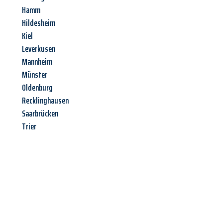
Hamm
Hildesheim
Kiel
Leverkusen
Mannheim
Münster
Oldenburg
Recklinghausen
Saarbrücken
Trier
Jetzt anfragen &
Angebot