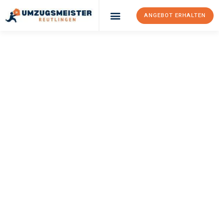
ANGEBOT ERHALTEN
Umzugsunternehmen Reutlingen
Umzugsservice Reutlingen
UMZUGSMEISTER
KLUG
Umzug Reutlingen
Bonn
Ihr Umzug Reutlingen Bonn kann so einfach sein! Erleben Sie
unseren
erstklassigen Service
und sichern Sie sich die
besten
Preise in Reutlingen
.
Jetzt Ihr individuelles Angebot anfordern und den ersten
Schritt zu einem stressfreien Umzug nach Bonn machen: