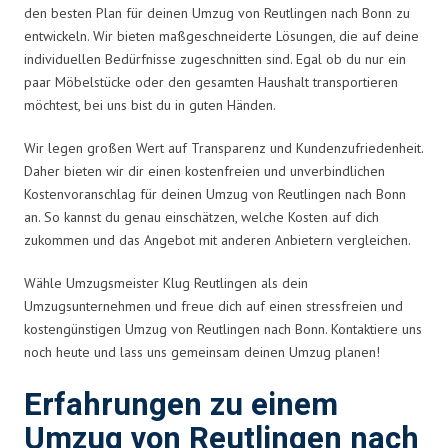
den besten Plan für deinen Umzug von Reutlingen nach Bonn zu
entwickeln. Wir bieten maßgeschneiderte Lösungen, die auf deine
individuellen Bedürfnisse zugeschnitten sind. Egal ob du nur ein
paar Möbelstücke oder den gesamten Haushalt transportieren
möchtest, bei uns bist du in guten Händen.
Wir legen großen Wert auf Transparenz und Kundenzufriedenheit.
Daher bieten wir dir einen kostenfreien und unverbindlichen
Kostenvoranschlag für deinen Umzug von Reutlingen nach Bonn
an. So kannst du genau einschätzen, welche Kosten auf dich
zukommen und das Angebot mit anderen Anbietern vergleichen.
Wähle Umzugsmeister Klug Reutlingen als dein
Umzugsunternehmen und freue dich auf einen stressfreien und
kostengünstigen Umzug von Reutlingen nach Bonn. Kontaktiere uns
noch heute und lass uns gemeinsam deinen Umzug planen!
Erfahrungen zu einem
Umzug von Reutlingen nach