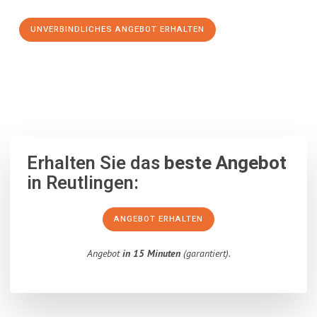
UNVERBINDLICHES ANGEBOT ERHALTEN
100% unverbindlich
– Garantiert eine Antwort
innerhalb von 15
Minuten
.
Erhalten Sie das
beste Angebot
in Reutlingen:
ANGEBOT ERHALTEN
Angebot
in 15 Minuten
(garantiert).