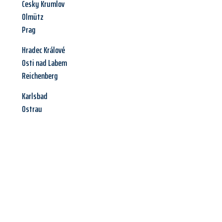
Cesky Krumlov
Olmütz
Prag
Hradec Králové
Osti nad Labem
Reichenberg
Karlsbad
Ostrau
Jetzt anfragen &
Angebot
mit Best-Preis
erhalten!