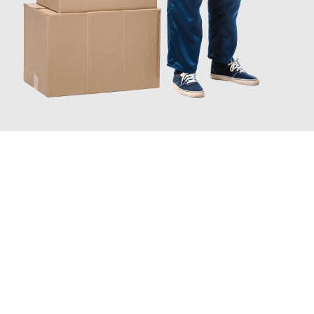
JETZT ANFRAGEN
Erleben Sie mit Umzugsmeister Klug Reutlingen, wie
einfach und
stressfrei Ihr Umzug Reutlingen Pardubice
sein kann. Unser
Expertenteam steht bereit, um Ihnen einen reibungslosen
Übergang in Ihr neues Zuhause zu garantieren.