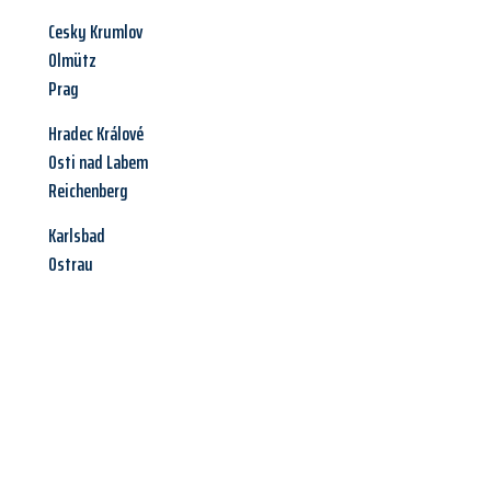
Cesky Krumlov
Olmütz
Prag
Hradec Králové
Osti nad Labem
Reichenberg
Karlsbad
Ostrau
Jetzt anfragen &
Angebot
mit Best-Preis
erhalten!