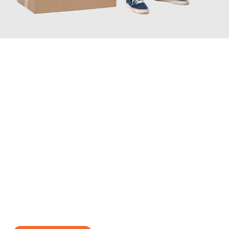
JETZT ANFRAGEN
Erleben Sie mit Umzugsmeister Klug Reutlingen, wie
einfach und
stressfrei Ihr Umzug Reutlingen Brünn
sein kann. Unser
Expertenteam steht bereit, um Ihnen einen reibungslosen
Übergang in Ihr neues Zuhause zu garantieren.
Jetzt
unverbindliches Angebot
erhalten &
100€ sparen: