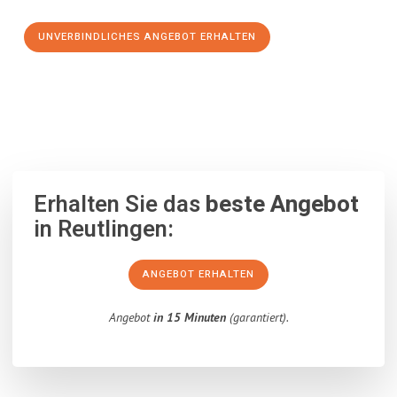
UNVERBINDLICHES ANGEBOT ERHALTEN
100% unverbindlich
– Garantiert eine Antwort
innerhalb von 15
Minuten
.
Erhalten Sie das
beste Angebot
in Reutlingen:
ANGEBOT ERHALTEN
Angebot
in 15 Minuten
(garantiert).