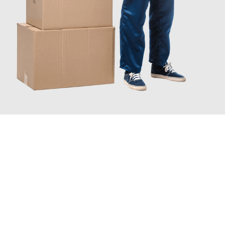
JETZT ANFRAGEN
Erleben Sie mit Umzugsmeister Klug Reutlingen, wie
einfach und
stressfrei Ihr Umzug Reutlingen Osti nad Labem
sein kann.