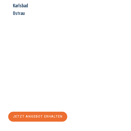
Karlsbad
Ostrau
Jetzt anfragen &
Angebot
mit Best-Preis
erhalten!
Schicken Sie uns jetzt Ihre unverbindliche Anfrage und sichern
Sie sich Ihr
individuelles Umzugsangebot für Ihr Anliegen in
Reutlingen
zum Best-Preis! Nutzen Sie die Gelegenheit für
einen
stressfreien Umzug
mit maximalem Komfort:
JETZT ANGEBOT ERHALTEN