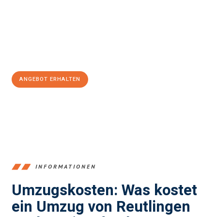
Unser Expertenteam steht bereit, um Ihnen einen reibungslosen
Übergang in Ihr neues Zuhause zu garantieren.
Jetzt
unverbindliches Angebot
erhalten &
100€ sparen:
ANGEBOT ERHALTEN
+4915792653383
INFORMATIONEN
Umzugskosten: Was kostet
ein Umzug von Reutlingen