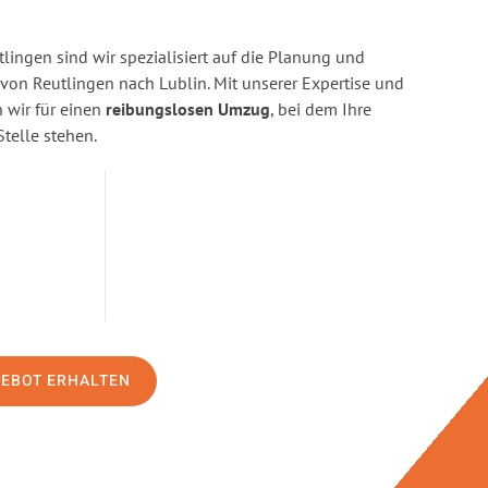
ingen sind wir spezialisiert auf die Planung und
n Reutlingen nach Lublin. Mit unserer Expertise und
wir für einen
reibungslosen Umzug
, bei dem Ihre
Stelle stehen.
GEBOT ERHALTEN