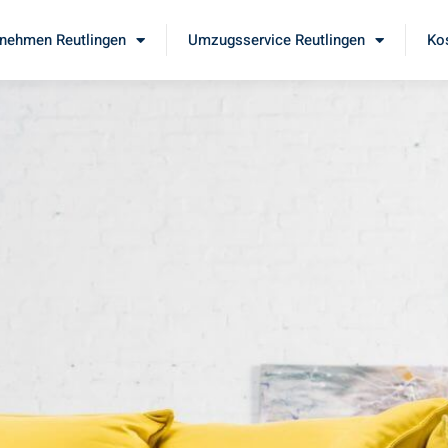
nehmen Reutlingen
Umzugsservice Reutlingen
Ko