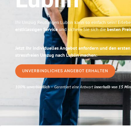
Lublin
Ihr Umzug Reutlingen Lublin kann so einfach sein! Erleb
erstklassigen Service
und sichern Sie sich die
besten Prei
Jetzt Ihr individuelles Angebot anfordern und den ersten
stressfreien Umzug nach Lublin machen:
UNVERBINDLICHES ANGEBOT ERHALTEN
100% unverbindlich
– Garantiert eine Antwort
innerhalb von 15 Min