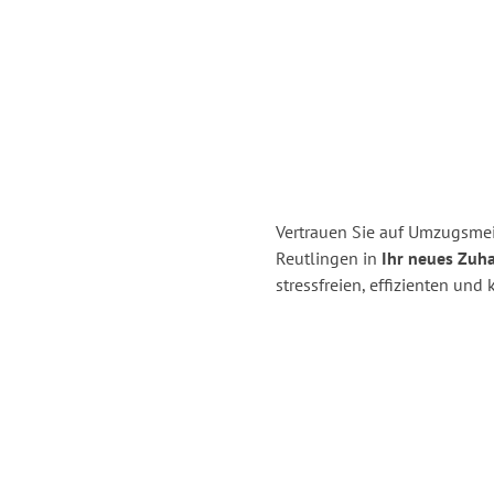
Vertrauen Sie auf Umzugsmei
Reutlingen in
Ihr neues Zuha
stressfreien, effizienten un