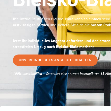
Bielsko-Bi
Ihr Umzug Reutlingen Bielsko-Biała kann so einfach sein!
erstklassigen Service
und sichern Sie sich die
besten Prei
Jetzt Ihr individuelles Angebot anfordern und den ersten
stressfreien Umzug nach Bielsko-Biała machen:
UNVERBINDLICHES ANGEBOT ERHALTEN
100% unverbindlich
– Garantiert eine Antwort
innerhalb von 15 Min