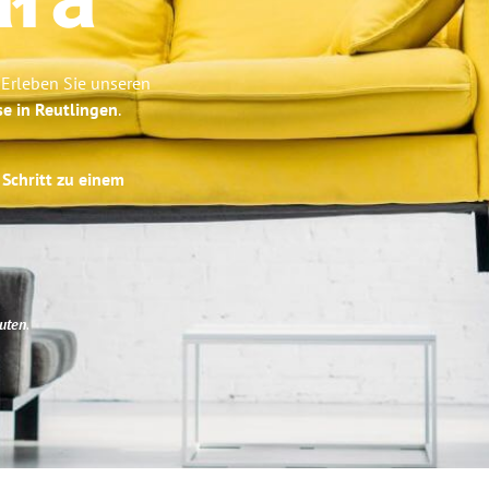
ała
 Erleben Sie unseren
se in Reutlingen
.
 Schritt zu einem
uten
.