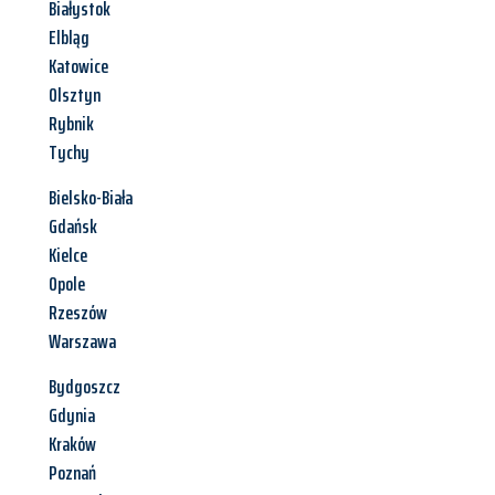
Białystok
Elbląg
Katowice
Olsztyn
Rybnik
Tychy
Bielsko-Biała
Gdańsk
Kielce
Opole
Rzeszów
Warszawa
Bydgoszcz
Gdynia
Kraków
Poznań