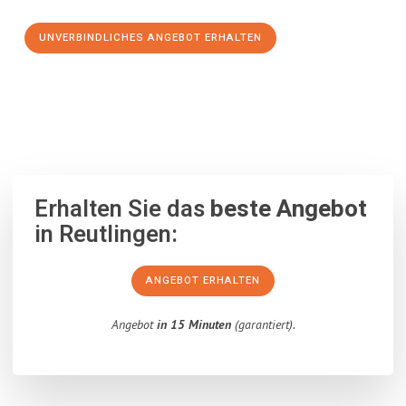
UNVERBINDLICHES ANGEBOT ERHALTEN
100% unverbindlich
– Garantiert eine Antwort
innerhalb von 15
Minuten
.
Erhalten Sie das
beste Angebot
in Reutlingen:
ANGEBOT ERHALTEN
Angebot
in 15 Minuten
(garantiert).