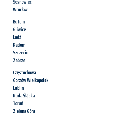
Sosnowiec
Wrocław
Bytom
Gliwice
Łódź
Radom
Szczecin
Zabrze
Częstochowa
Gorzów Wielkopolski
Lublin
Ruda Śląska
Toruń
Zielona Góra