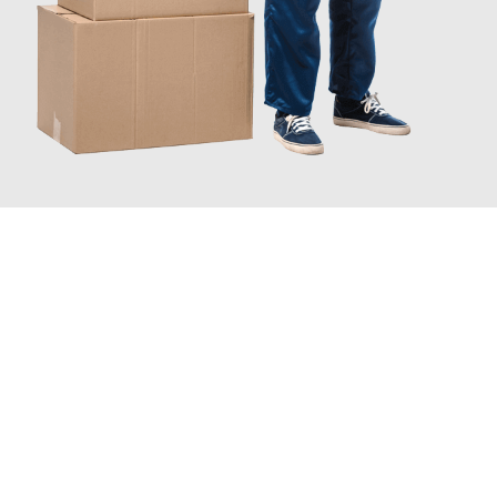
JETZT ANFRAGEN
Erleben Sie mit Umzugsmeister Klug Reutlingen, wie
einfach und
stressfrei Ihr Umzug Reutlingen Białystok
sein kann. Unser
Expertenteam steht bereit, um Ihnen einen reibungslosen
Übergang in Ihr neues Zuhause zu garantieren.