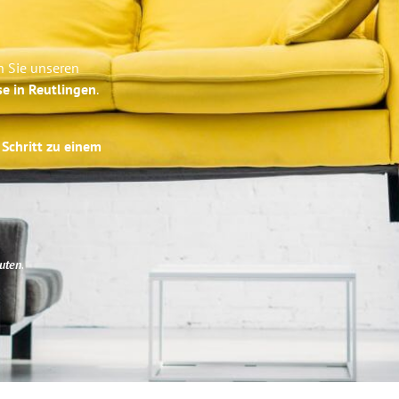
n Sie unseren
se in Reutlingen
.
 Schritt zu einem
uten
.