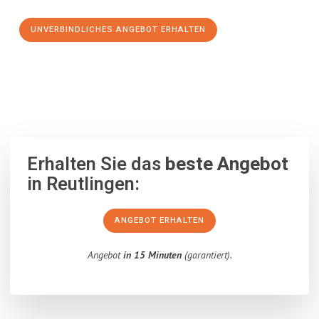
UNVERBINDLICHES ANGEBOT ERHALTEN
100% unverbindlich
– Garantiert eine Antwort
innerhalb von 15
Minuten
.
Erhalten Sie das
beste Angebot
in Reutlingen:
ANGEBOT ERHALTEN
Angebot
in 15 Minuten
(garantiert).