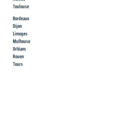
Toulouse
Bordeaux
Dijon
Limoges
Mulhouse
Orléans
Rouen
Tours
Jetzt anfragen &
Angebot
mit Best-Preis
erhalten!