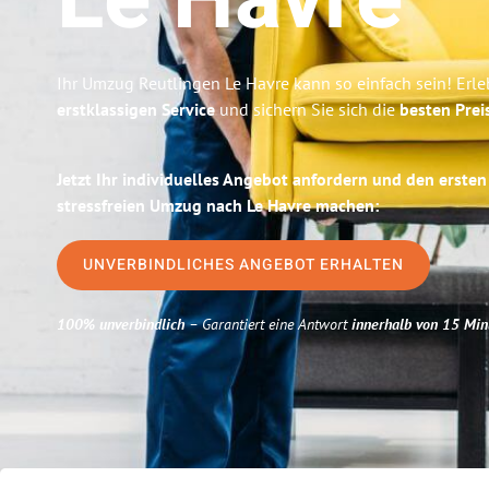
Le Havre
Ihr Umzug Reutlingen Le Havre kann so einfach sein! Erl
erstklassigen Service
und sichern Sie sich die
besten Prei
Jetzt Ihr individuelles Angebot anfordern und den ersten
stressfreien Umzug nach Le Havre machen:
UNVERBINDLICHES ANGEBOT ERHALTEN
100% unverbindlich
– Garantiert eine Antwort
innerhalb von 15 Min