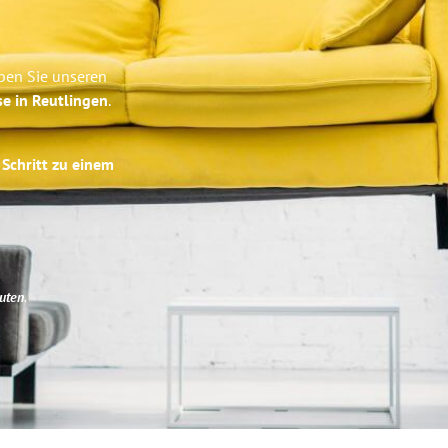
eben Sie unseren
se in Reutlingen
.
 Schritt zu einem
uten
.