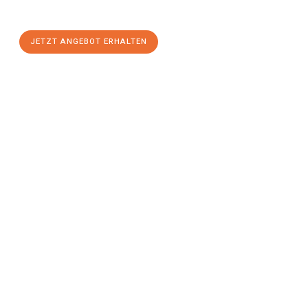
einen
stressfreien Umzug
mit maximalem Komfort:
JETZT ANGEBOT ERHALTEN