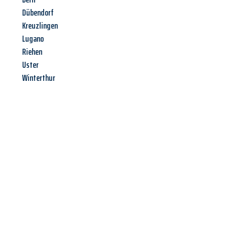
Dübendorf
Kreuzlingen
Lugano
Riehen
Uster
Winterthur
Jetzt anfragen &
Angebot
mit Best-Preis
erhalten!
Schicken Sie uns jetzt Ihre unverbindliche Anfrage und sichern
Sie sich Ihr
individuelles Umzugsangebot für Ihr Anliegen in
Reutlingen
zum Best-Preis! Nutzen Sie die Gelegenheit für