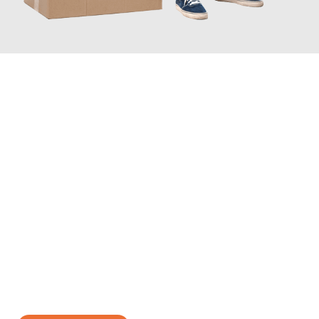
JETZT ANFRAGEN
Erleben Sie mit Umzugsmeister Klug Reutlingen, wie
einfach und
stressfrei Ihr Umzug Reutlingen Lugano
sein kann. Unser
Expertenteam steht bereit, um Ihnen einen reibungslosen
Übergang in Ihr neues Zuhause zu garantieren.
Jetzt
unverbindliches Angebot
erhalten &
100€ sparen: