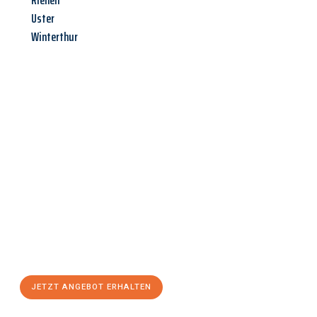
Riehen
Uster
Winterthur
Jetzt anfragen &
Angebot
mit Best-Preis
erhalten!
Schicken Sie uns jetzt Ihre unverbindliche Anfrage und sichern
Sie sich Ihr
individuelles Umzugsangebot für Ihr Anliegen in
Reutlingen
zum Best-Preis! Nutzen Sie die Gelegenheit für
einen
stressfreien Umzug
mit maximalem Komfort:
JETZT ANGEBOT ERHALTEN