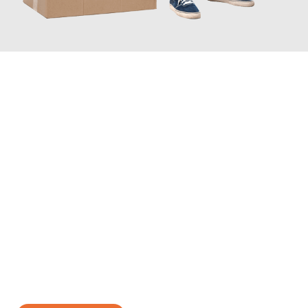
JETZT ANFRAGEN
Erleben Sie mit Umzugsmeister Klug Reutlingen, wie
einfach und
stressfrei Ihr Umzug Reutlingen Genf
sein kann. Unser
Expertenteam steht bereit, um Ihnen einen reibungslosen
Übergang in Ihr neues Zuhause zu garantieren.
Jetzt
unverbindliches Angebot
erhalten &
100€ sparen: