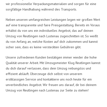
wir professionelle Verpackungsmaterialien und sorgen für eine
sorgfältige Handhabung während des Transports.
Neben unseren umfangreichen Leistungen legen wir großen Wert
auf eine transparente und faire Preisgestaltung. Bereits im Voraus
erhältst du von uns ein individuelles Angebot, das auf deinen
Umzug von Reutlingen nach Lustenau zugeschnitten ist. So weißt
du von Anfang an, welche Kosten auf dich zukommen und kannst
sicher sein, dass es keine versteckten Gebühren gibt.
Unsere zufriedenen Kunden bestätigen immer wieder die hohe
Qualität unserer Arbeit. Mit Umzugsmeister Klug Reutlingen kannst
du dich darauf verlassen, dass dein Umzug reibungslos und
effizient abläuft. Überzeuge dich selbst von unserem
erstklassigen Service und kontaktiere uns noch heute für ein
unverbindliches Angebot. Wir freuen uns darauf, dir bei deinem
Umzug von Reutlingen nach Lustenau zur Seite zu stehen!