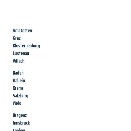
Amstetten
Graz
Klosterneuburg
Lustenau
Villach
Baden
Hallein
Krems
Salzburg
Wels
Bregenz
Innsbruck
Leoben