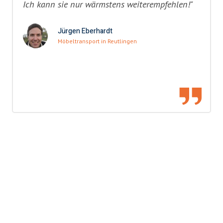
Ich kann sie nur wärmstens weiterempfehlen!"
Jürgen Eberhardt
Möbeltransport in Reutlingen