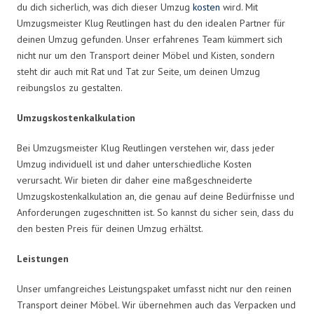
du dich sicherlich, was dich dieser Umzug
kosten
wird. Mit
Umzugsmeister Klug Reutlingen hast du den idealen Partner für
deinen Umzug gefunden. Unser erfahrenes Team kümmert sich
nicht nur um den Transport deiner Möbel und Kisten, sondern
steht dir auch mit Rat und Tat zur Seite, um deinen Umzug
reibungslos zu gestalten.
Umzugskostenkalkulation
Bei Umzugsmeister Klug Reutlingen verstehen wir, dass jeder
Umzug individuell ist und daher unterschiedliche Kosten
verursacht. Wir bieten dir daher eine maßgeschneiderte
Umzugskostenkalkulation an, die genau auf deine Bedürfnisse und
Anforderungen zugeschnitten ist. So kannst du sicher sein, dass du
den besten Preis für deinen Umzug erhältst.
Leistungen
Unser umfangreiches Leistungspaket umfasst nicht nur den reinen
Transport deiner Möbel. Wir übernehmen auch das Verpacken und