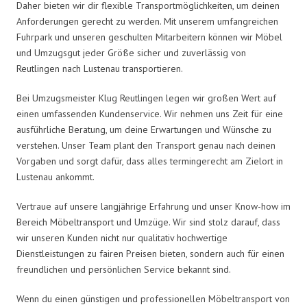
Daher bieten wir dir flexible Transportmöglichkeiten, um deinen
Anforderungen gerecht zu werden. Mit unserem umfangreichen
Fuhrpark und unseren geschulten Mitarbeitern können wir Möbel
und Umzugsgut jeder Größe sicher und zuverlässig von
Reutlingen nach Lustenau transportieren.
Bei Umzugsmeister Klug Reutlingen legen wir großen Wert auf
einen umfassenden Kundenservice. Wir nehmen uns Zeit für eine
ausführliche Beratung, um deine Erwartungen und Wünsche zu
verstehen. Unser Team plant den Transport genau nach deinen
Vorgaben und sorgt dafür, dass alles termingerecht am Zielort in
Lustenau ankommt.
Vertraue auf unsere langjährige Erfahrung und unser Know-how im
Bereich Möbeltransport und Umzüge. Wir sind stolz darauf, dass
wir unseren Kunden nicht nur qualitativ hochwertige
Dienstleistungen zu fairen Preisen bieten, sondern auch für einen
freundlichen und persönlichen Service bekannt sind.
Wenn du einen günstigen und professionellen Möbeltransport von