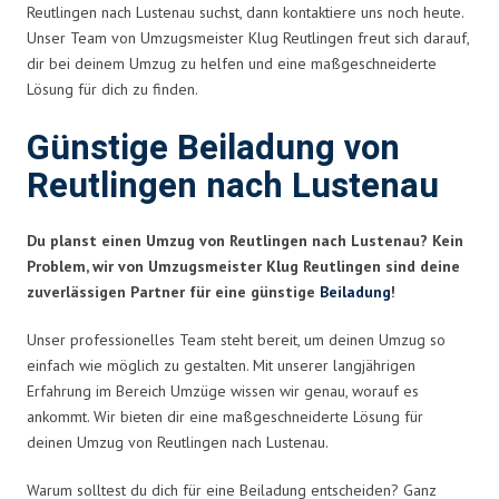
Reutlingen nach Lustenau suchst, dann kontaktiere uns noch heute.
Unser Team von Umzugsmeister Klug Reutlingen freut sich darauf,
dir bei deinem Umzug zu helfen und eine maßgeschneiderte
Lösung für dich zu finden.
Günstige Beiladung von
Reutlingen nach Lustenau
Du planst einen Umzug von Reutlingen nach Lustenau? Kein
Problem, wir von Umzugsmeister Klug Reutlingen sind deine
zuverlässigen Partner für eine günstige
Beiladung
!
Unser professionelles Team steht bereit, um deinen Umzug so
einfach wie möglich zu gestalten. Mit unserer langjährigen
Erfahrung im Bereich Umzüge wissen wir genau, worauf es
ankommt. Wir bieten dir eine maßgeschneiderte Lösung für
deinen Umzug von Reutlingen nach Lustenau.
Warum solltest du dich für eine Beiladung entscheiden? Ganz