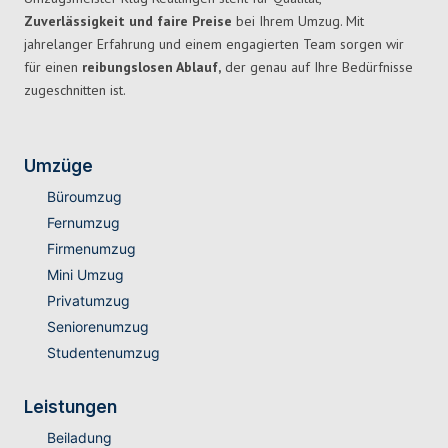
Zuverlässigkeit und faire Preise
bei Ihrem Umzug. Mit
jahrelanger Erfahrung und einem engagierten Team sorgen wir
für einen
reibungslosen Ablauf,
der genau auf Ihre Bedürfnisse
zugeschnitten ist.
Umzüge
Büroumzug
Fernumzug
Firmenumzug
Mini Umzug
Privatumzug
Seniorenumzug
Studentenumzug
Leistungen
Beiladung