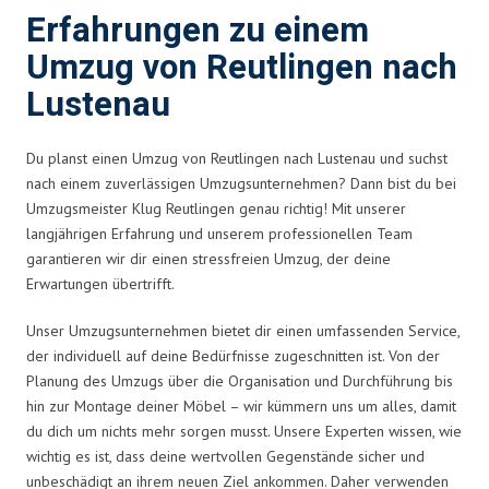
Erfahrungen zu einem
Umzug von Reutlingen nach
Lustenau
Du planst einen Umzug von Reutlingen nach Lustenau und suchst
nach einem zuverlässigen Umzugsunternehmen? Dann bist du bei
Umzugsmeister Klug Reutlingen genau richtig! Mit unserer
langjährigen Erfahrung und unserem professionellen Team
garantieren wir dir einen stressfreien Umzug, der deine
Erwartungen übertrifft.
Unser Umzugsunternehmen bietet dir einen umfassenden Service,
der individuell auf deine Bedürfnisse zugeschnitten ist. Von der
Planung des Umzugs über die Organisation und Durchführung bis
hin zur Montage deiner Möbel – wir kümmern uns um alles, damit
du dich um nichts mehr sorgen musst. Unsere Experten wissen, wie
wichtig es ist, dass deine wertvollen Gegenstände sicher und
unbeschädigt an ihrem neuen Ziel ankommen. Daher verwenden