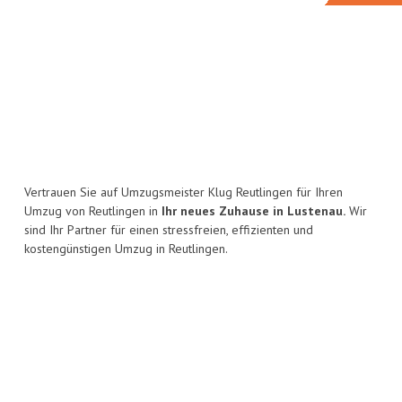
Vertrauen Sie auf Umzugsmeister Klug Reutlingen für Ihren
Umzug von Reutlingen in
Ihr neues Zuhause in Lustenau.
Wir
sind Ihr Partner für einen stressfreien, effizienten und
kostengünstigen Umzug in Reutlingen.