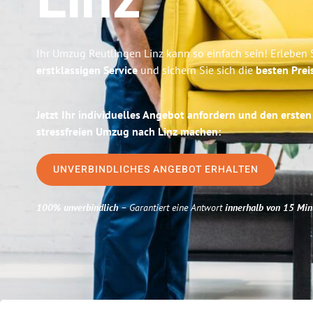
Linz
Ihr Umzug Reutlingen Linz kann so einfach sein! Erleben 
erstklassigen Service
und sichern Sie sich die
besten Prei
Jetzt Ihr individuelles Angebot anfordern und den ersten
stressfreien Umzug nach Linz machen:
UNVERBINDLICHES ANGEBOT ERHALTEN
100% unverbindlich
– Garantiert eine Antwort
innerhalb von 15 Min