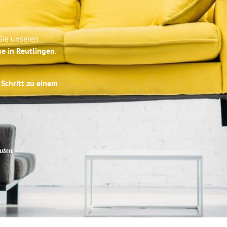
Sie unseren
se in Reutlingen
.
 Schritt zu einem
uten
.