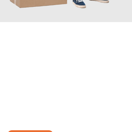
JETZT ANFRAGEN
Erleben Sie mit Umzugsmeister Klug Reutlingen, wie
einfach und
stressfrei Ihr Umzug Reutlingen Tromso
sein kann. Unser
Expertenteam steht bereit, um Ihnen einen reibungslosen
Übergang in Ihr neues Zuhause zu garantieren.
Jetzt
unverbindliches Angebot
erhalten &
100€ sparen: