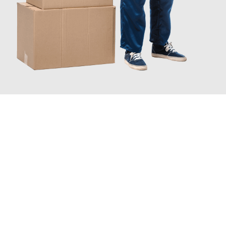
JETZT ANFRAGEN
Erleben Sie mit Umzugsmeister Klug Reutlingen, wie
einfach und
stressfrei Ihr Umzug Reutlingen Fredrikstad
sein kann. Unser
Expertenteam steht bereit, um Ihnen einen reibungslosen
Übergang in Ihr neues Zuhause zu garantieren.