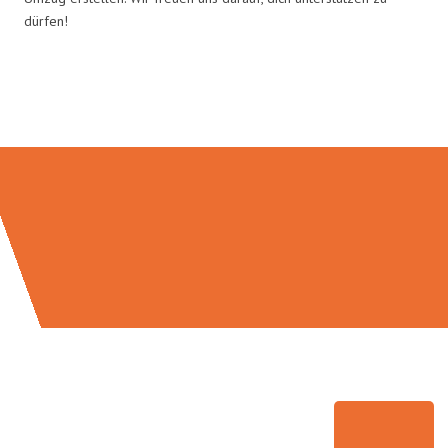
dürfen!
Umzugsmeister Klug in Zahlen: