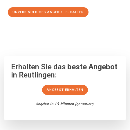
UNVERBINDLICHES ANGEBOT ERHALTEN
100% unverbindlich
– Garantiert eine Antwort
innerhalb von 15
Minuten
.
Erhalten Sie das
beste Angebot
in Reutlingen:
ANGEBOT ERHALTEN
Angebot
in 15 Minuten
(garantiert).