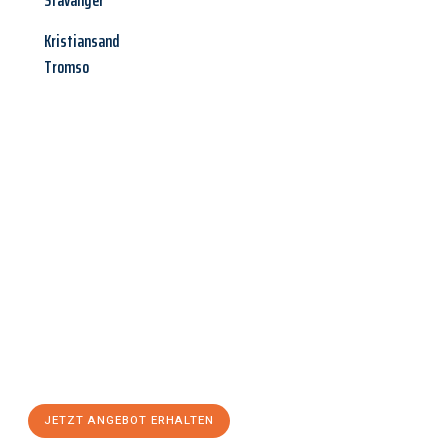
Stavanger
Kristiansand
Tromso
Jetzt anfragen &
Angebot
mit Best-Preis
erhalten!
Schicken Sie uns jetzt Ihre unverbindliche Anfrage und sichern
Sie sich Ihr
individuelles Umzugsangebot für Ihr Anliegen in
Reutlingen
zum Best-Preis! Nutzen Sie die Gelegenheit für
einen
stressfreien Umzug
mit maximalem Komfort:
JETZT ANGEBOT ERHALTEN