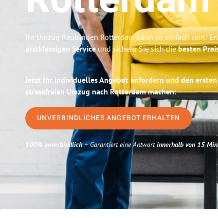
Rotterdam
Ihr Umzug Reutlingen Rotterdam kann so einfach sein! Er
erstklassigen Service
und sichern Sie sich die
besten Prei
Jetzt Ihr individuelles Angebot anfordern und den ersten
stressfreien Umzug nach Rotterdam machen:
UNVERBINDLICHES ANGEBOT ERHALTEN
100% unverbindlich
– Garantiert eine Antwort
innerhalb von 15 Min