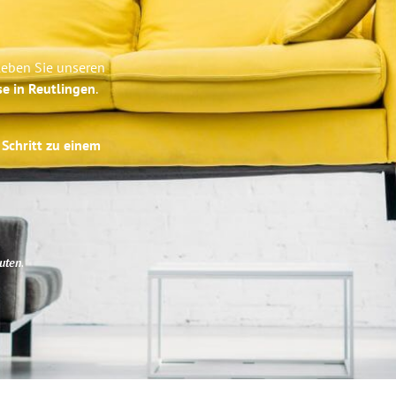
leben Sie unseren
se in Reutlingen
.
 Schritt zu einem
uten
.